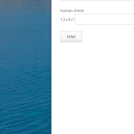
human check
12+3=?