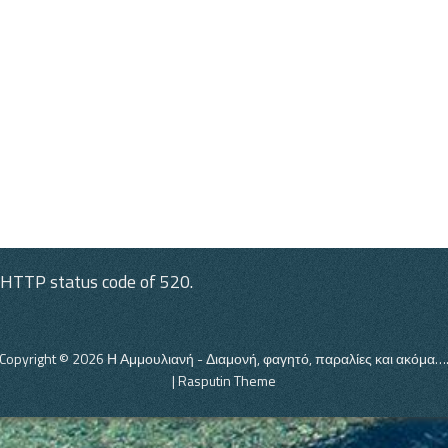
 HTTP status code of 520.
Copyright © 2026
Η Αμμουλιανή
- Διαμονή, φαγητό, παραλίες και ακόμα…
|
Rasputin Theme