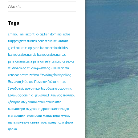
Αλυκές
Tags
ammouliani
arxontiko
big fish
dominici
eolos
filippos
giota studios
helianthus
helianthus
guesthouse
kalopigado
ksenodoxeio niriides
ksenodoxeio sarantis
ksenodoxeio sarantos
pansion anastasia
pension zefyros
studios aeolos
studios αίλος
studio φιλιππος
villa hacienta
xenonas nostos
zefiros
Ξενοδοχείο Νηρηίδες
Ξενώνας Νόστος
Πανσιόν Γιώτα
κηπος
ξενοδοχείο αρχοντικό
ξενοδοχειο σαραντης
ξενώνας dominici
ξενώνας Hλίανθος
πάνσιον
ζέφυρος
амулиани
атон
атонските
манастири
гмуркане
дреня
калопигадо
магарешките острови
манастири
мусиу
папа
плуване
света гора
урануполи
фака
цаска