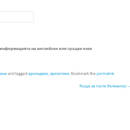
информацията на английски или гръцки език
иани
and tagged
архондико
,
архонтико
. Bookmark the
permalink
.
Къща за гости Хелиантус