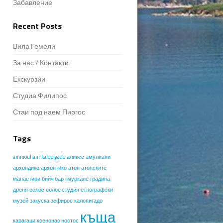
Забавление
Recent Posts
Вила Гемели
За нас / Контакти
Екскурзии
Студиа Филипос
Стаи под наем Пиргос
Tags
ammouliani
kalopigado
аликес
амулиани
архондико
архонтико
атон
атонските
манастири
бийч бар
гмуркане
градина
дреня
еолос
еолос студия
етнографски
музей
закуска
зефирос
калопигадо
къща
карагаци
ксенонас ностос