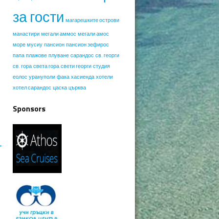
за гости
магарешките острови
манастири
мегали аммос
мегали амос
море
мусиу
пансион
пансион зефирос
папа
плажове
плуване
сарандос
св. георги
св. гора
света гора
свети георги
студия
еолос
урануполи
фака
хасиенда
хотели
хотел сарандос
цаска
църква
Sponsors
→