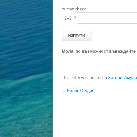
human check
12+3=?
Моля, по възможност въвеждайте 
This entry was posted in
Хотели-Амул
Post navigation
←
Еолос Студия