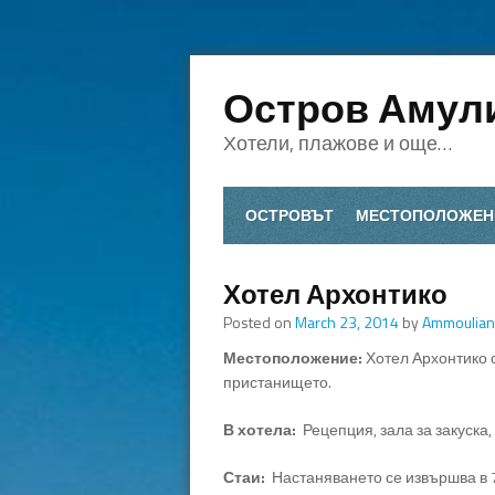
Остров Амул
Хотели, плажове и още…
ОСТРОВЪТ
МЕСТОПОЛОЖЕН
Хотел Архонтико
Posted on
March 23, 2014
by
Ammoulian
Местоположение:
Хотел Архонтико с
пристанището.
В хотела:
Рецепция, зала за закуска, б
Стаи:
Настаняването се извършва в 7