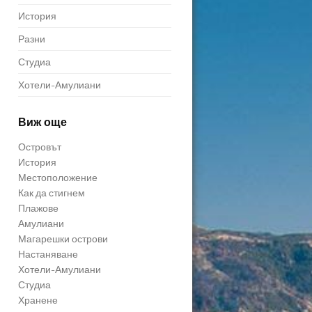
История
Разни
Студиа
Хотели-Амулиани
Виж още
Островът
История
Местоположение
Как да стигнем
Плажове
Амулиани
Магарешки острови
Настаняване
Хотели-Амулиани
Студиа
Хранене