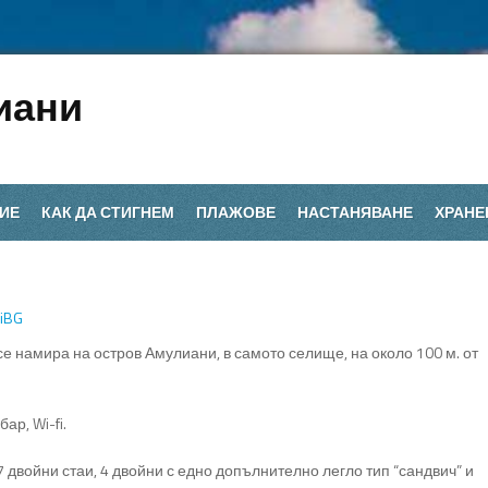
иани
ИЕ
КАК ДА СТИГНЕМ
ПЛАЖОВЕ
НАСТАНЯВАНЕ
ХРАНЕ
iBG
е намира на остров Амулиани, в самото селище, на около 100 м. от
ар, Wi-fi.
 двойни стаи, 4 двойни с едно допълнително легло тип “сандвич” и