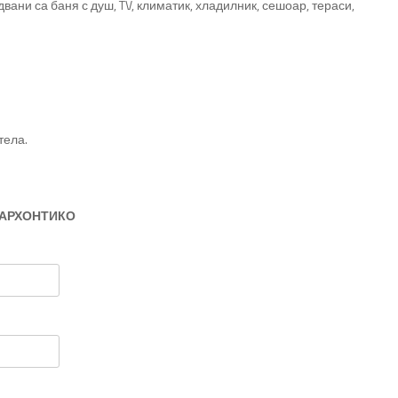
вани са баня с душ, TV, климатик, хладилник, сешоар, тераси,
тела.
 АРХОНТИКО