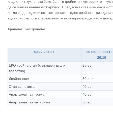
хладилник, кухненски бокс, баня, в тройните и четворните – кух
да се ползва външното барбекю. Пред всяка стая има маси и ст
легло и едно единично, в петорните – едно двойно и три единич
единично легло, в апартаментите за четирима – двойно + две е
Хранене:
Без хранене
Цени 2016 г.
20.05-30.06/11.
20.10
ЕКО тройна стая (с външен душ и
25 eur
тоалетна)
Двойна стая
30 eur
Стая за петима
40 eur
Апартамент за трима
40 eur
Апартамент за четирима
50 eur