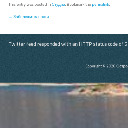
This entry was posted in
Студиа
. Bookmark the
permalink
.
Post navigation
←
Забележителности
Twitter feed responded with an HTTP status code of 5
Copyright © 2026
Остро