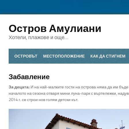
Остров Амулиани
Хотели, плажове и още…
ОСТРОВЪТ
МЕСТОПОЛОЖЕНИЕ
КАК ДА СТИГНЕМ
Забавление
За децата:
И на най-малките гости на острова няма да им бъде
началото на сезона отваря мини луна-парк с въртележки, надув
2014 г. се строи нов голям детски кът.