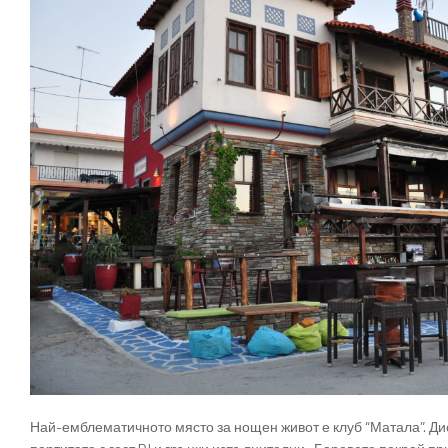
Най-емблематичното място за нощен живот е клуб “Матала”. Ди