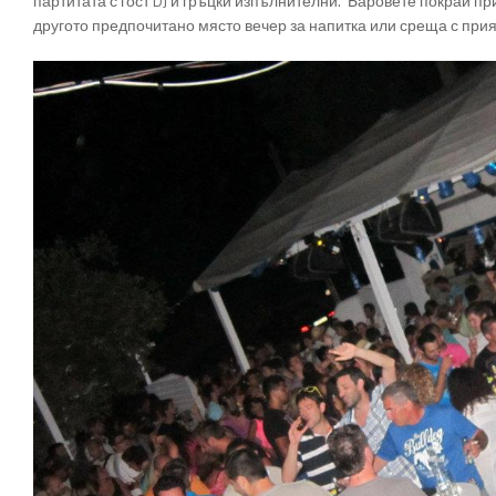
партитата с гост DJ и гръцки изпълнителни. Баровете покрай пр
другото предпочитано място вечер за напитка или среща с прия